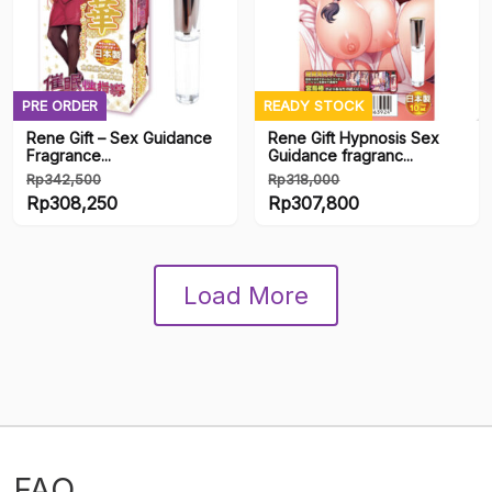
PRE ORDER
READY STOCK
Rene Gift – Sex Guidance
Rene Gift Hypnosis Sex
Fragrance...
Guidance fragranc...
Rp
342,500
Rp
318,000
Harga
Harga
Rp
308,250
Rp
307,800
aslinya
Harga
aslinya
Harga
adalah:
saat
adalah:
saat
Rp342,500.
ini
Rp318,000.
ini
Load More
adalah:
adalah:
Rp308,250.
Rp307,800.
FAQ