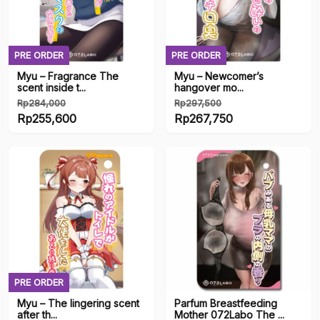
Female
Male
PRE ORDER
PRE ORDER
Myu – Fragrance The
Myu – Newcomer’s
scent inside t...
hangover mo...
Brands
Rp
284,000
Rp
297,500
Harga
Harga
Rp
255,600
Rp
267,750
Brands
aslinya
Harga
aslinya
Harga
adalah:
saat
adalah:
saat
Rp284,000.
ini
Rp297,500.
ini
Artists
adalah:
adalah:
Rp255,600.
Rp267,750.
Artists
Series
PRE ORDER
Series
Myu – The lingering scent
Parfum Breastfeeding
after th...
Mother 072Labo The ...