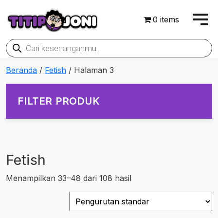
0 items
Products
search
Beranda
/
Fetish
/ Halaman 3
FILTER PRODUK
Fetish
On sale
Menampilkan 33–48 dari 108 hasil
Rp171,000
Rp1,537,650
171,000
512,663
854,325
1,195,988
1,537,650