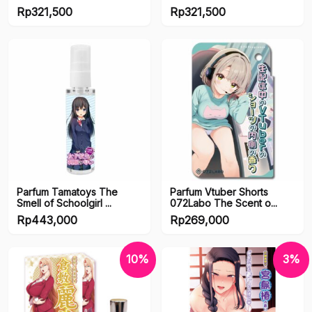
Rp
321,500
Rp
321,500
Parfum Tamatoys The
Parfum Vtuber Shorts
Smell of Schoolgirl ...
072Labo The Scent o...
Rp
443,000
Rp
269,000
10%
3%