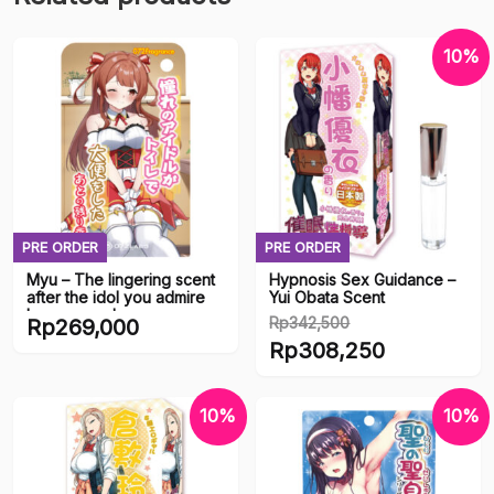
10%
PRE ORDER
PRE ORDER
Myu – The lingering scent
Hypnosis Sex Guidance –
after the idol you admire
Yui Obata Scent
has pooped
Rp
342,500
Rp
269,000
Original
Rp
308,250
price
Current
was:
price
10%
10%
Rp342,500.
is:
Rp308,250.