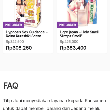
PRE ORDER
PRE ORDER
Hypnosis Sex Guidance –
Ligre japan – Holy Smell
Reina Kurashiki Scent
“Armpit Smell”
Rp
342,500
Rp
426,000
Original
Original
Rp
308,250
Rp
383,400
price
price
Current
Current
was:
was:
price
price
Rp342,500.
Rp426,000.
is:
is:
Rp308,250.
Rp383,400.
FAQ
Titip Joni menyediakan layanan kepada Konsumen
untuk dapat membeli barang dari Jepang melalui