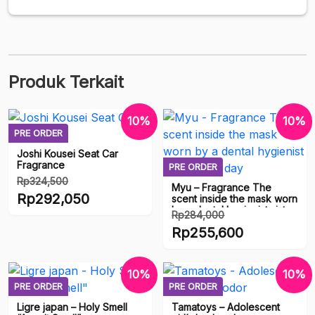
Produk Terkait
10%
10%
PRE ORDER
Joshi Kousei Seat Car
Fragrance
PRE ORDER
Rp
324,500
Myu – Fragrance The
Harga
Rp
292,050
scent inside the mask worn
by a dental hygienist sister
aslinya
Rp
284,000
Harga
for a day
adalah:
Harga
Rp
255,600
saat
Rp324,500.
aslinya
ini
Harga
adalah:
adalah:
saat
10%
10%
Rp284,000.
Rp292,050.
ini
PRE ORDER
PRE ORDER
adalah:
Ligre japan – Holy Smell
Tamatoys – Adolescent