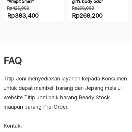
Rp255,600.
“Armpit Smell”
girl’s body odor
Rp
426,000
Rp
298,000
Harga
Harga
Rp
383,400
Rp
268,200
aslinya
aslinya
Harga
Harga
adalah:
adalah:
saat
saat
Rp426,000.
Rp298,000.
ini
ini
adalah:
adalah:
Rp383,400.
Rp268,200.
FAQ
Titip Joni menyediakan layanan kepada Konsumen
untuk dapat membeli barang dari Jepang melalui
website Titip Joni baik barang Ready Stock
maupun barang Pre-Order.
Kontak: