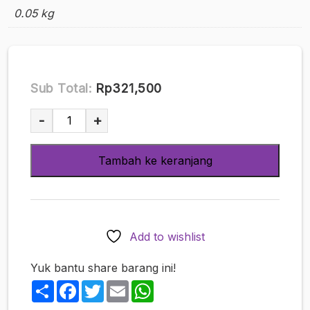
0.05 kg
Sub Total:
Rp321,500
Kuantitas
-
+
Parfum
Tamatoys
Tambah ke keranjang
-
The
Smell
of
Cheeky
Add to wishlist
Schoolgirl
TMT-
Yuk bantu share barang ini!
1799
Share
Facebook
Twitter
Email
WhatsApp