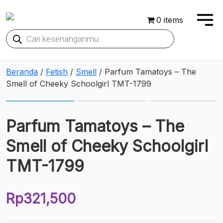
0 items
Products
search
Beranda
/
Fetish
/
Smell
/ Parfum Tamatoys – The
Smell of Cheeky Schoolgirl TMT-1799
Parfum Tamatoys – The
Smell of Cheeky Schoolgirl
TMT-1799
Rp
321,500