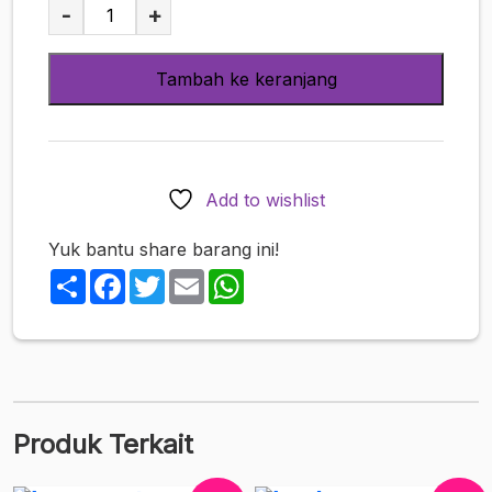
Kuantitas
-
+
[Idea
Pocket]
Tambah ke keranjang
IPX-
402
Minami
Aizawa
-
Add to wishlist
Eros
Limit
Yuk bantu share barang ini!
Breakthrough
Share
Facebook
Twitter
Email
WhatsApp
Produk Terkait