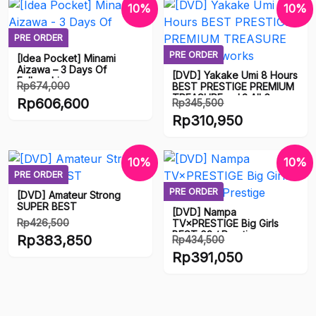
10%
10%
PRE ORDER
PRE ORDER
[Idea Pocket] Minami
Aizawa – 3 Days Of
[DVD] Yakake Umi 8 Hours
Fellowship
Rp
674,000
BEST PRESTIGE PREMIUM
TREASURE vol.3 All 6
Harga
Rp
606,600
Rp
345,500
works
aslinya
Harga
Rp
310,950
Harga
adalah:
aslinya
saat
Harga
Rp674,000.
adalah:
ini
saat
10%
10%
Rp345,500.
adalah:
ini
PRE ORDER
Rp606,600.
adalah:
PRE ORDER
[DVD] Amateur Strong
Rp310,950.
SUPER BEST
[DVD] Nampa
Rp
426,500
TV×PRESTIGE Big Girls
BEST 02 / Prestige
Harga
Rp
383,850
Rp
434,500
aslinya
Harga
Rp
391,050
Harga
adalah:
aslinya
saat
Harga
Rp426,500.
adalah:
ini
saat
Rp434,500.
adalah:
ini