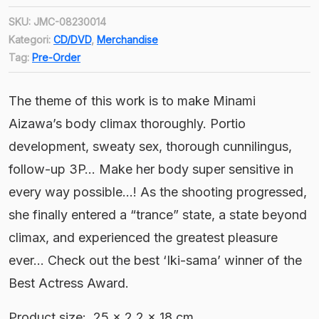
adalah:
saat
Rp674,000.
SKU:
JMC-08230014
ini
Kategori:
CD/DVD
,
Merchandise
adalah:
Tag:
Pre-Order
Rp606,600.
The theme of this work is to make Minami
Aizawa’s body climax thoroughly. Portio
development, sweaty sex, thorough cunnilingus,
follow-up 3P… Make her body super sensitive in
every way possible…! As the shooting progressed,
she finally entered a “trance” state, a state beyond
climax, and experienced the greatest pleasure
ever… Check out the best ‘Iki-sama’ winner of the
Best Actress Award.
Product size: ‎ 25 x 2.2 x 18 cm