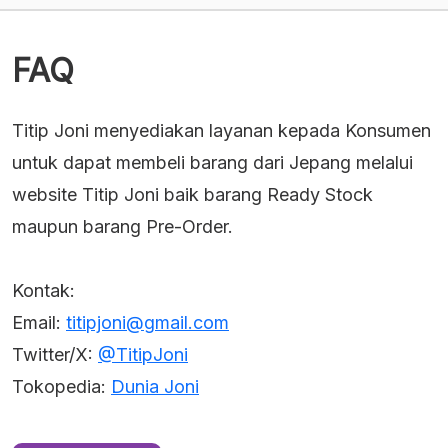
Rp383,850.
adalah:
Rp391,050.
FAQ
Titip Joni menyediakan layanan kepada Konsumen
untuk dapat membeli barang dari Jepang melalui
website Titip Joni baik barang Ready Stock
maupun barang Pre-Order.
Kontak:
Email:
titipjoni@gmail.com
Twitter/X:
@TitipJoni
Tokopedia:
Dunia Joni