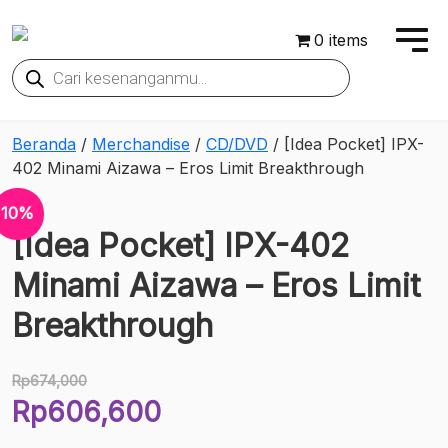
0 items
Products
search
Beranda
/
Merchandise
/
CD/DVD
/ [Idea Pocket] IPX-
402 Minami Aizawa – Eros Limit Breakthrough
10%
[Idea Pocket] IPX-402
Minami Aizawa – Eros Limit
Breakthrough
Rp
674,000
Harga
Rp
606,600
aslinya
Harga