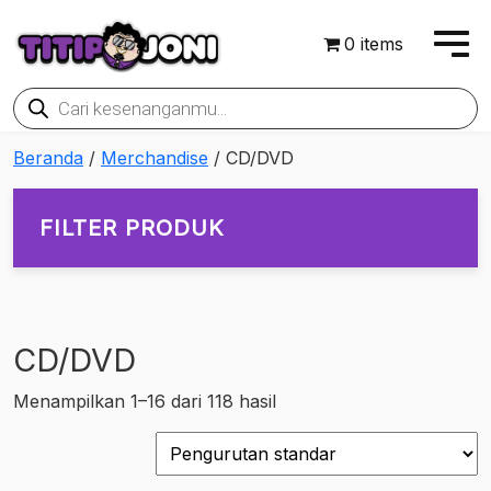
0 items
Products
search
Beranda
/
Merchandise
/ CD/DVD
FILTER PRODUK
CD/DVD
On sale
Menampilkan 1–16 dari 118 hasil
Rp214,200
Rp2,088,000
214,200
682,650
1,151,100
1,619,550
2,088,000