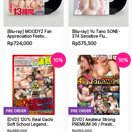
Artists
Artists
[Blu-ray] MOODYZ Fan
[Blu-ray] Yu Tano SONE-
Appreciation Festiv...
374 Sensitive Flu...
Rp
724,000
Rp
575,500
Series
Series
10%
10%
PRE ORDER
PRE ORDER
[DVD] 120% Real Gachi
[DVD] Amateur Strong
Soft School Legend...
PREMIUM 06 / Presti...
Rp
486,000
Rp
454,000