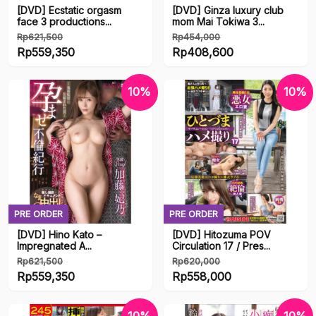
[DVD] Ecstatic orgasm
[DVD] Ginza luxury club
face 3 productions...
mom Mai Tokiwa 3...
Rp
621,500
Rp
454,000
Harga
Harga
Rp
559,350
Rp
408,600
aslinya
Harga
aslinya
Harga
adalah:
saat
adalah:
saat
10%
10%
Rp621,500.
ini
Rp454,000.
ini
adalah:
adalah:
Rp559,350.
Rp408,600.
PRE ORDER
PRE ORDER
[DVD] ‎Hino Kato –
[DVD] Hitozuma POV
Impregnated A...
Circulation 17 / Pres...
Rp
621,500
Rp
620,000
Harga
Harga
Rp
559,350
Rp
558,000
aslinya
Harga
aslinya
Harga
adalah:
saat
adalah:
saat