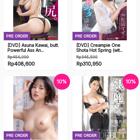
Rp383,850.
Rp360,450.
PRE ORDER
PRE ORDER
[DVD] Asuna Kawai, butt.
[DVD] Creampie One
Powerful Ass An...
Shota Hot Spring (wit...
Rp
454,000
Rp
345,500
Harga
Harga
Rp
408,600
Rp
310,950
aslinya
Harga
aslinya
Harga
adalah:
saat
adalah:
saat
10%
10%
Rp454,000.
ini
Rp345,500.
ini
adalah:
adalah:
Rp408,600.
Rp310,950.
PRE ORDER
PRE ORDER