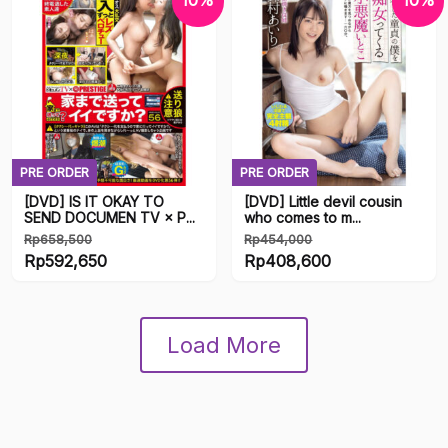
10%
10%
Rp621,500.
ini
Rp620,000.
ini
adalah:
adalah:
Rp559,350.
Rp558,000.
PRE ORDER
PRE ORDER
[DVD] IS IT OKAY TO
[DVD] Little devil cousin
SEND DOCUMEN TV × P...
who comes to m...
Rp
658,500
Rp
454,000
Harga
Harga
Rp
592,650
Rp
408,600
aslinya
Harga
aslinya
Harga
adalah:
saat
adalah:
saat
Rp658,500.
ini
Rp454,000.
ini
Load More
adalah:
adalah:
Rp592,650.
Rp408,600.