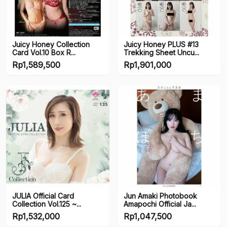
Juicy Honey Collection
Juicy Honey PLUS #13
Card Vol.10 Box R...
Trekking Sheet Uncu...
Rp
1,589,500
Rp
1,901,000
JULIA Official Card
Jun Amaki Photobook
Collection Vol.125 ~...
Amapochi Official Ja...
Rp
1,532,000
Rp
1,047,500