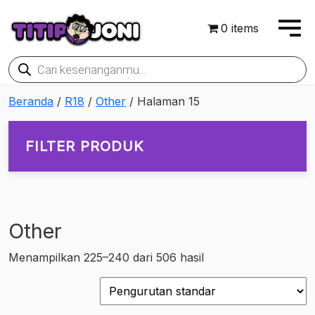
0 items
Products
search
Beranda
/
R18
/
Other
/ Halaman 15
FILTER PRODUK
Other
On sale
Menampilkan 225–240 dari 506 hasil
Rp135,500
Rp9,638,500
135,500
2,511,250
4,887,000
7,262,750
9,638,500