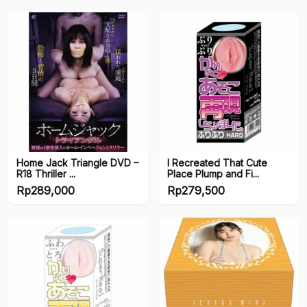
Stocks
draft
Pre Order
Ready Stock
Ready Stock JP
Genders
Home Jack Triangle DVD –
I Recreated That Cute
R18 Thriller ...
Place Plump and Fi...
Rp
289,000
Rp
279,500
Female
Male
Brands
Brands