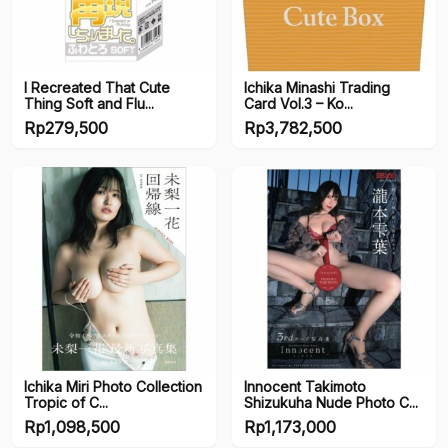
Artists
I Recreated That Cute
Ichika Minashi Trading
Artists
Thing Soft and Flu...
Card Vol.3 – Ko...
Rp
279,500
Rp
3,782,500
Series
Series
Ichika Miri Photo Collection
Innocent Takimoto
Tropic of C...
Shizukuha Nude Photo C...
Rp
1,098,500
Rp
1,173,000