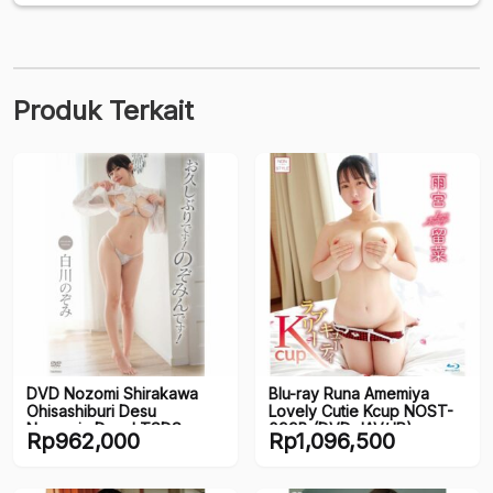
Produk Terkait
DVD Nozomi Shirakawa
Blu-ray Runa Amemiya
Ohisashiburi Desu
Lovely Cutie Kcup NOST-
Nozomin Desu! TSDS-
099B (DVD JAV/JP)
Rp
962,000
Rp
1,096,500
42862 (DVD JAV/JP)