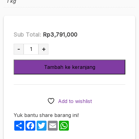
1 kg
Sub Total:
Rp3,791,000
Kuantitas
-
+
Juicy
Honey
Tambah ke keranjang
Collection
Card
PLUS
#23
16
Add to wishlist
Pack
Box
Yuk bantu share barang ini!
Resmi
Share
Facebook
Twitter
Email
WhatsApp