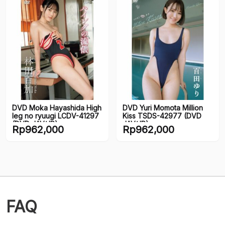
DVD Moka Hayashida High
DVD Yuri Momota Million
leg no ryuugi LCDV-41297
Kiss TSDS-42977 (DVD
(DVD JAV/JP)
JAV/JP)
Rp
962,000
Rp
962,000
FAQ