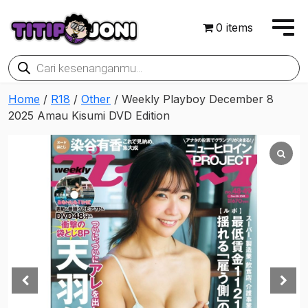
0 items
Products
search
Home
/
R18
/
Other
/ Weekly Playboy December 8
2025 Amau Kisumi DVD Edition