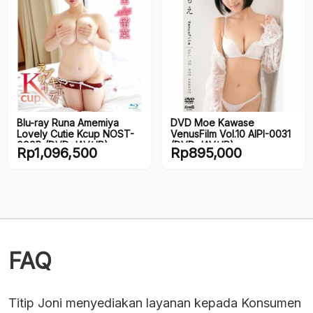
Blu-ray Runa Amemiya
DVD Moe Kawase
Lovely Cutie Kcup NOST-
VenusFilm Vol.10 AIPI-0031
099B (DVD JAV/JP)
(DVD JAV/JP)
Rp
1,096,500
Rp
895,000
FAQ
Titip Joni menyediakan layanan kepada Konsumen