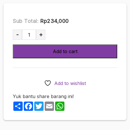
Sub Total:
Rp234,000
Weekly
-
+
Playboy
December
Add to cart
8
2025
Amau
Kisumi
DVD
Add to wishlist
Edition
quantity
Yuk bantu share barang ini!
Share
Facebook
Twitter
Email
WhatsApp