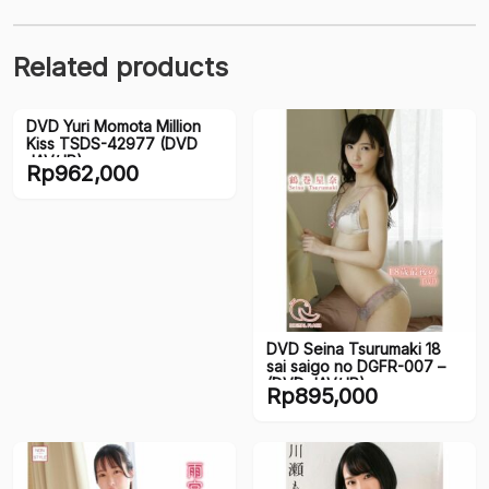
Related products
DVD Yuri Momota Million
Kiss TSDS-42977 (DVD
JAV/JP)
Rp
962,000
DVD Seina Tsurumaki 18
sai saigo no DGFR-007 –
(DVD JAV/JP)
Rp
895,000