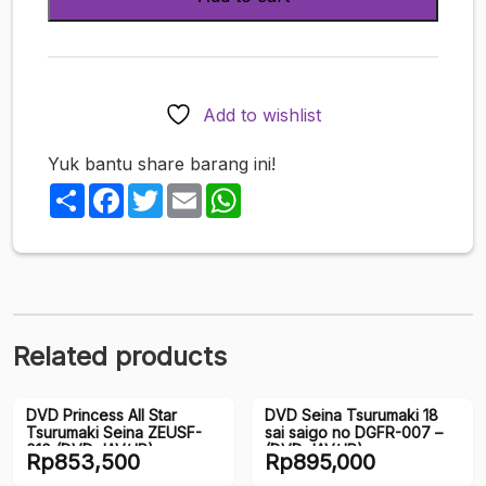
Rindou
Komari
THE
HOLE
TMT-
Add to wishlist
1861
quantity
Yuk bantu share barang ini!
Share
Facebook
Twitter
Email
WhatsApp
Related products
DVD Princess All Star
DVD Seina Tsurumaki 18
Tsurumaki Seina ZEUSF-
sai saigo no DGFR-007 –
010 (DVD JAV/JP)
(DVD JAV/JP)
Rp
853,500
Rp
895,000