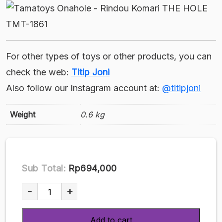
For other types of toys or other products, you can
check the web:
Titip Joni
Also follow our Instagram account at:
@titipjoni
Weight
0.6 kg
Sub Total:
Rp694,000
Tamatoys
-
+
Onahole
-
Add to cart