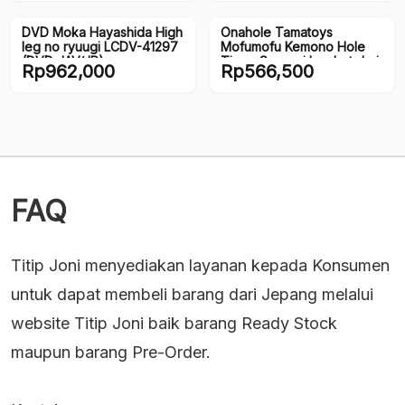
DVD Moka Hayashida High
Onahole Tamatoys
leg no ryuugi LCDV-41297
Mofumofu Kemono Hole
(DVD JAV/JP)
Tiger: Sensasi Lembut dari
Rp
962,000
Rp
566,500
Bantalan Berbulu (150mm)
FAQ
Titip Joni menyediakan layanan kepada Konsumen
untuk dapat membeli barang dari Jepang melalui
website Titip Joni baik barang Ready Stock
maupun barang Pre-Order.