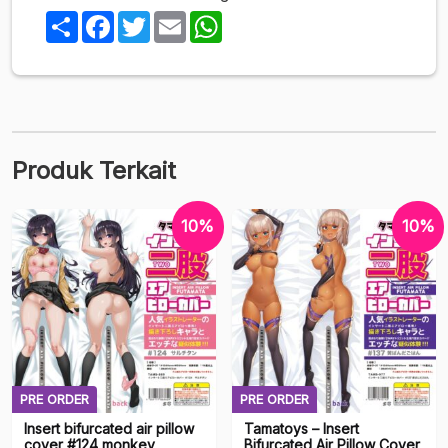
Share
Facebook
Twitter
Email
WhatsApp
Produk Terkait
10%
10%
PRE ORDER
PRE ORDER
Insert bifurcated air pillow
Tamatoys – Insert
cover #124 monkey
Bifurcated Air Pillow Cover