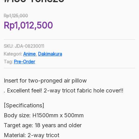
Rp
1,125,000
Harga
Rp
1,012,500
aslinya
Harga
adalah:
saat
Rp1,125,000.
SKU:
JDA-08230011
ini
Kategori:
Anime
,
Dakimakura
adalah:
Tag:
Pre-Order
Rp1,012,500.
Insert for two-pronged air pillow
. Excellent feel! 2-way tricot fabric hole cover!!
[Specifications]
Body size: H1500mm x 500mm
Target age: 18 years and older
Material: 2-way tricot