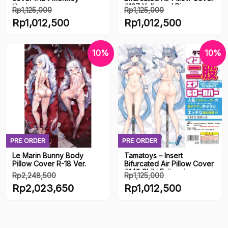
titanium
#137 Yellowed Rice
Rp
1,125,000
Rp
1,125,000
Harga
Harga
Rp
1,012,500
Rp
1,012,500
aslinya
aslinya
Harga
Harga
adalah:
adalah:
saat
saat
10%
10%
Rp1,125,000.
Rp1,125,000.
ini
ini
adalah:
adalah:
Rp1,012,500.
Rp1,012,500.
PRE ORDER
PRE ORDER
Le Marin Bunny Body
Tamatoys – Insert
Pillow Cover R-18 Ver.
Bifurcated Air Pillow Cover
#143 Shiki Fujimori
Rp
2,248,500
Rp
1,125,000
Harga
Harga
Rp
2,023,650
Rp
1,012,500
aslinya
aslinya
Harga
Harga
adalah:
adalah:
saat
saat
Rp2,248,500.
Rp1,125,000.
ini
ini