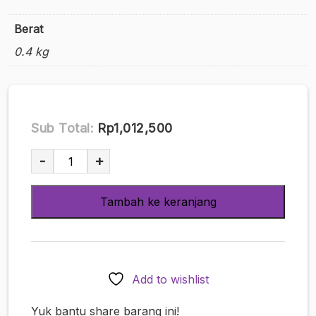
Berat
0.4 kg
Sub Total:
Rp1,012,500
Kuantitas
-
+
Tamatoys
-
Tambah ke keranjang
Insert
Bifurcated
Air
Pillow
Cover
Add to wishlist
#136
Yonezo
Yuk bantu share barang ini!