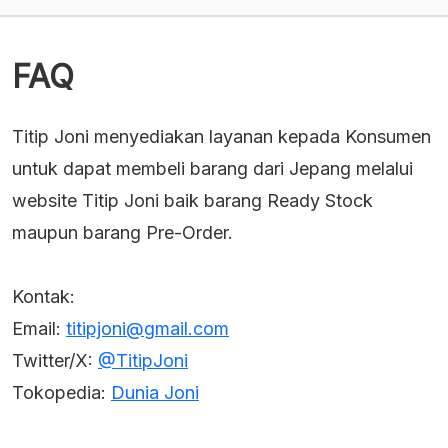
adalah:
adalah:
Rp2,023,650.
Rp1,012,500.
FAQ
Titip Joni menyediakan layanan kepada Konsumen
untuk dapat membeli barang dari Jepang melalui
website Titip Joni baik barang Ready Stock
maupun barang Pre-Order.
Kontak:
Email:
titipjoni@gmail.com
Twitter/X:
@TitipJoni
Tokopedia:
Dunia Joni