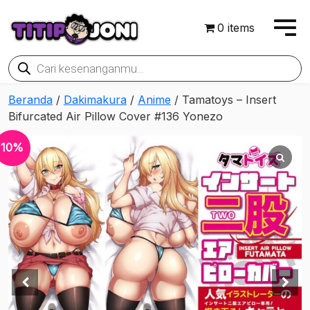
0 items
Products
search
Beranda
/
Dakimakura
/
Anime
/ Tamatoys – Insert
Bifurcated Air Pillow Cover #136 Yonezo
10%