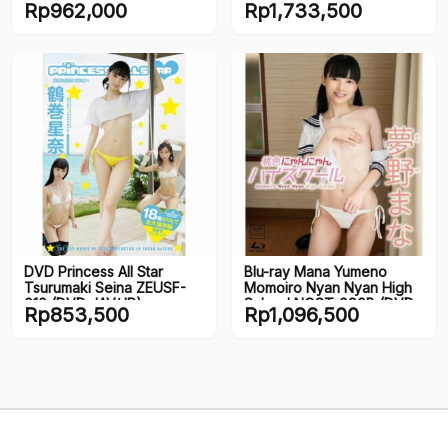
Rp
962,000
Rp
1,733,500
Akogarete) (JP)
DVD Princess All Star
Blu-ray Mana Yumeno
Tsurumaki Seina ZEUSF-
Momoiro Nyan Nyan High
010 (DVD JAV/JP)
School NOST-090B (DVD
Rp
853,500
Rp
1,096,500
JAV/JP)