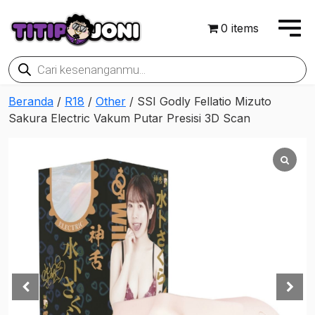
0 items
Products
search
Beranda
/
R18
/
Other
/ SSI Godly Fellatio Mizuto
Sakura Electric Vakum Putar Presisi 3D Scan