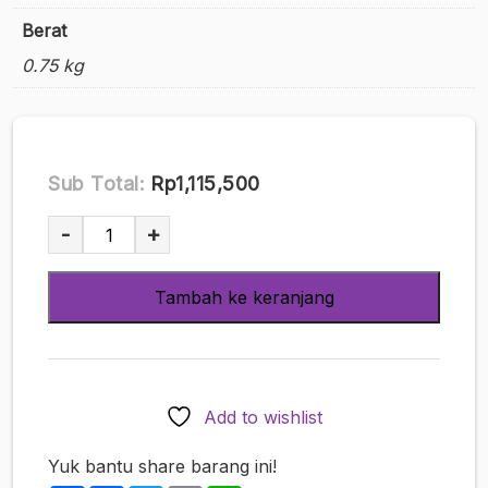
Berat
0.75 kg
Sub Total:
Rp1,115,500
Kuantitas
-
+
SSI
Godly
Tambah ke keranjang
Fellatio
Mizuto
Sakura
Electric
Vakum
Add to wishlist
Putar
Presisi
Yuk bantu share barang ini!