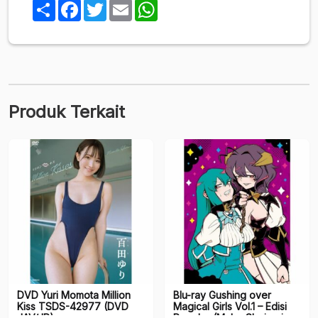
3D
Share
Facebook
Twitter
Email
WhatsApp
Scan
Produk Terkait
DVD Yuri Momota Million
Blu-ray Gushing over
Kiss TSDS-42977 (DVD
Magical Girls Vol.1 – Edisi
JAV/JP)
Reguler (Maho Shojo ni