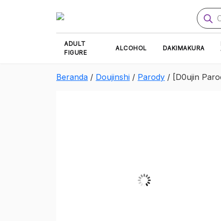
Produ
searc
ADULT
ALCOHOL
DAKIMAKURA
FIGURE
Beranda
/
Doujinshi
/
Parody
/ [D0ujin Paro