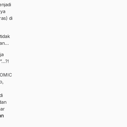
enjadi
nya
as) di
tidak
ahan…
ja
”…?!
COMIC
o,
di
dan
mar
an