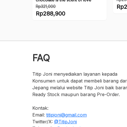
Harg
Rp
2
Rp
321,000
Harga
aslin
Rp
288,900
Harg
aslinya
adal
Harga
saat
adalah:
Rp29
saat
ini
Rp321,000.
ini
adal
adalah:
Rp29
Rp288,900.
FAQ
Titip Joni menyediakan layanan kepada
Konsumen untuk dapat membeli barang dar
Jepang melalui website Titip Joni baik bara
Ready Stock maupun barang Pre-Order.
Kontak:
Email:
titipjoni@gmail.com
Twitter/X:
@TitipJoni