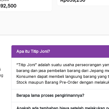
a
aslinya
92,500
Harga
ya
adalah:
a
saat
ah:
Rp732,500.
ini
8,500.
adalah:
ah:
Rp659,250.
2,500.
Apa itu Titip Joni?
“Titip Joni” adalah suatu usaha perseorangan yan
i
barang dan jasa pembelian barang dari Jepang mel
ng
Konsumen dapat membeli langsung barang yang te
Stock maupun Barang Pre-Order dengan melakuk
Berapa lama proses pengirimannya?
Apakah ada tambahan biaya setelah melakukan 