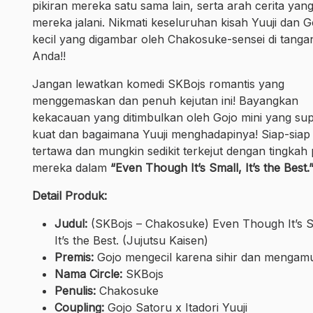
pikiran mereka satu sama lain, serta arah cerita yan
mereka jalani. Nikmati keseluruhan kisah Yuuji dan G
kecil yang digambar oleh Chakosuke-sensei di tanga
Anda!!
Jangan lewatkan komedi SKBojs romantis yang
menggemaskan dan penuh kejutan ini! Bayangkan
kekacauan yang ditimbulkan oleh Gojo mini yang su
kuat dan bagaimana Yuuji menghadapinya! Siap-siap 
tertawa dan mungkin sedikit terkejut dengan tingkah
mereka dalam
“Even Though It’s Small, It’s the Best.
Detail Produk:
Judul:
(SKBojs – Chakosuke) Even Though It’s S
It’s the Best. (Jujutsu Kaisen)
Premis:
Gojo mengecil karena sihir dan mengam
Nama Circle:
SKBojs
Penulis:
Chakosuke
Coupling:
Gojo Satoru x Itadori Yuuji