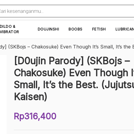
cts
h
DILDO &
DOUJINSHI
BOOBS
FETISH
LUBRICA
VIBRATOR
dy] (SKBojs – Chakosuke) Even Though It’s Small, It’s the B
[D0ujin Parody] (SKBojs –
Chakosuke) Even Though It
Small, It’s the Best. (Jujuts
Kaisen)
Rp
316,400