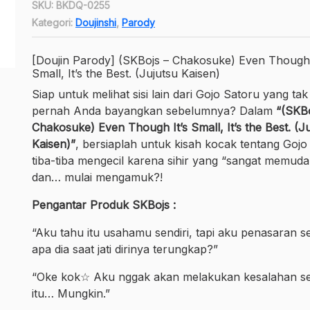
SKU:
BKDQ-0255
Kategori:
Doujinshi
,
Parody
[Doujin Parody] (SKBojs – Chakosuke) Even Though 
Small, It’s the Best. (Jujutsu Kaisen)
Siap untuk melihat sisi lain dari Gojo Satoru yang tak
pernah Anda bayangkan sebelumnya? Dalam
“(SKBo
Chakosuke) Even Though It’s Small, It’s the Best. (J
Kaisen)”
, bersiaplah untuk kisah kocak tentang Gojo
tiba-tiba mengecil karena sihir yang “sangat memud
dan… mulai mengamuk?!
Pengantar Produk SKBojs :
“Aku tahu itu usahamu sendiri, tapi aku penasaran se
apa dia saat jati dirinya terungkap?”
“Oke kok☆ Aku nggak akan melakukan kesalahan se
itu… Mungkin.”