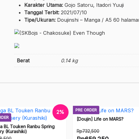
Karakter Utama:
Gojo Satoru, Itadori Yuuji
Tanggal Terbit:
2021/07/10
Tipe/Ukuran:
Doujinshi – Manga / A5 60 halama
Berat
0.14 kg
PRE ORDER
2%
RDER
[Doujin] Life on MARS?
a BL Touken Ranbu Spring
Rp
732,500
ry (Kurashiki)
Harga
Rp
659,250
8,500