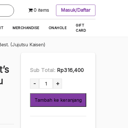
0 items
Masuk/Daftar
GIFT
NT
MERCHANDISE
ONAHOLE
CARD
est. (Jujutsu Kaisen)
’s
Sub Total:
Rp316,400
u
Kuantitas
-
+
[D0ujin
Parody]
Tambah ke keranjang
(SKBojs
-
Chakosuke)
Even