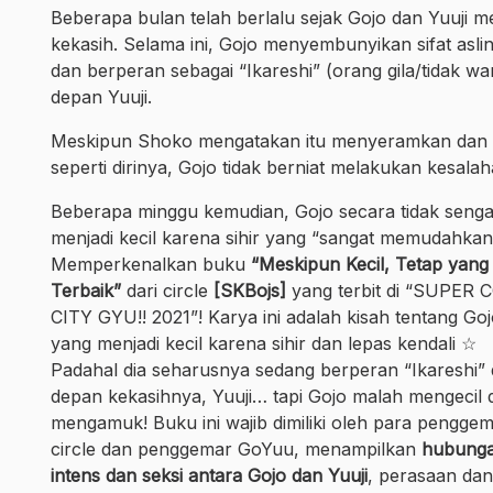
Beberapa bulan telah berlalu sejak Gojo dan Yuuji m
kekasih. Selama ini, Gojo menyembunyikan sifat asli
dan berperan sebagai “Ikareshi” (orang gila/tidak war
depan Yuuji.
Meskipun Shoko mengatakan itu menyeramkan dan 
seperti dirinya, Gojo tidak berniat melakukan kesal
Beberapa minggu kemudian, Gojo secara tidak senga
menjadi kecil karena sihir yang “sangat memudahkan
Memperkenalkan buku
“Meskipun Kecil, Tetap yang
Terbaik”
dari circle
[SKBojs]
yang terbit di “SUPER 
CITY GYU!! 2021”! Karya ini adalah kisah tentang Goj
yang menjadi kecil karena sihir dan lepas kendali ☆
Padahal dia seharusnya sedang berperan “Ikareshi” 
depan kekasihnya, Yuuji… tapi Gojo malah mengecil 
mengamuk! Buku ini wajib dimiliki oleh para pengge
circle dan penggemar GoYuu, menampilkan
hubung
intens dan seksi antara Gojo dan Yuuji
, perasaan dan