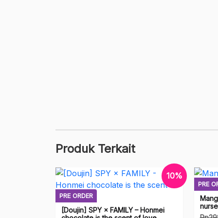
Produk Terkait
10%
PRE O
PRE ORDER
Mang
nurse
[Doujin] SPY × FAMILY – Honmei
Rp
29
chocolate is the scent of love