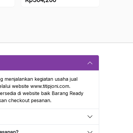
aslinya
Harga
adalah:
saat
Rp338,000.
ini
adalah:
Rp304,200.
g menjalankan kegiatan usaha jual
alui website www.titipjoni.com.
rsedia di website baik Barang Ready
an checkout pesanan.
pesanan?