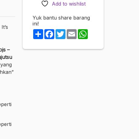
Though
Add to wishlist
It's
Small,
Yuk bantu share barang
ini!
It's
It’s
the
Share
Facebook
Twitter
Email
WhatsApp
Best.
(Jujutsu
js –
Kaisen)
ujutsu
 yang
ahkan”
perti
perti