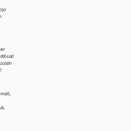
g
ojo
n
per
dibuat
 polah
”
!
mall,
uk.