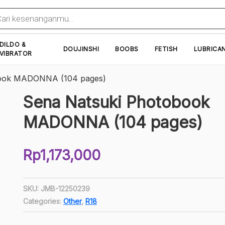
cts
h
DILDO &
DOUJINSHI
BOOBS
FETISH
LUBRICA
VIBRATOR
book MADONNA (104 pages)
Sena Natsuki Photobook
MADONNA (104 pages)
Rp
1,173,000
SKU:
JMB-12250239
Categories:
Other
,
R18