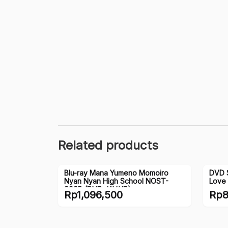
Related products
Blu-ray Mana Yumeno Momoiro
DVD S
Nyan Nyan High School NOST-
Love
090B (DVD JAV/JP)
Rp
1,096,500
Rp
8