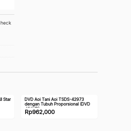
check
l Star
DVD Aoi Tani Aoi TSDS-42973
dengan Tubuh Proporsional (DVD
JAV/JP)
Rp
962,000