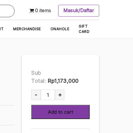
0 items
Masuk/Daftar
GIFT
NT
MERCHANDISE
ONAHOLE
CARD
Sub
Total:
Rp1,173,000
Sena
-
+
Natsuki
Photobook
Add to cart
MADONNA
(104
pages)