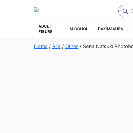
Produ
searc
ADULT
ALCOHOL
DAKIMAKURA
FIGURE
Home
/
R18
/
Other
/ Sena Natsuki Photo