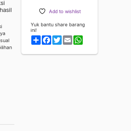
si
quantity
hasil
Add to wishlist
Yuk bantu share barang
i
ini!
nya
Share
Facebook
Twitter
Email
WhatsApp
sual
ilihan