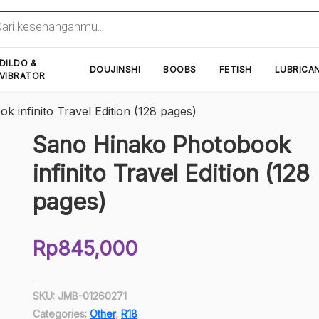
cts
h
DILDO &
DOUJINSHI
BOOBS
FETISH
LUBRICA
VIBRATOR
 infinito Travel Edition (128 pages)
Sano Hinako Photobook
infinito Travel Edition (128
pages)
Rp
845,000
SKU:
JMB-01260271
Categories:
Other
,
R18