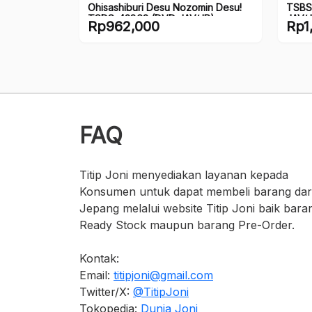
Ohisashiburi Desu Nozomin Desu!
TSBS-
TSDS-42862 (DVD JAV/JP)
JAV/J
Rp
962,000
Rp
1
FAQ
Titip Joni menyediakan layanan kepada
Konsumen untuk dapat membeli barang dar
Jepang melalui website Titip Joni baik bara
Ready Stock maupun barang Pre-Order.
Kontak:
Email:
titipjoni@gmail.com
Twitter/X:
@TitipJoni
Tokopedia:
Dunia Joni