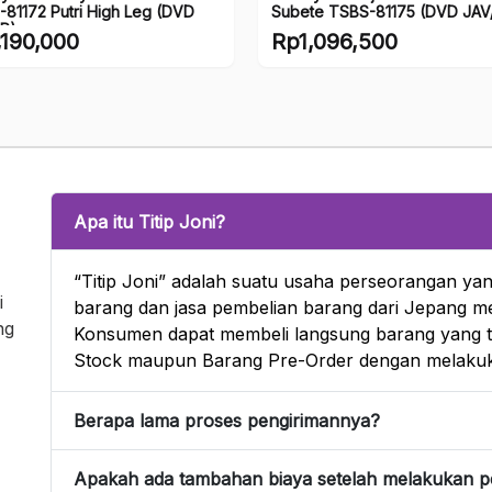
81172 Putri High Leg (DVD
Subete TSBS-81175 (DVD JAV
P)
,190,000
Rp
1,096,500
Apa itu Titip Joni?
“Titip Joni” adalah suatu usaha perseorangan yan
i
barang dan jasa pembelian barang dari Jepang mel
ng
Konsumen dapat membeli langsung barang yang te
Stock maupun Barang Pre-Order dengan melakuk
Berapa lama proses pengirimannya?
Apakah ada tambahan biaya setelah melakukan 