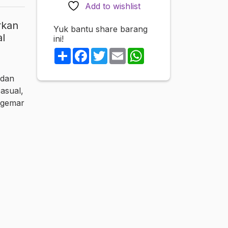
pages)
Add to wishlist
quantity
rkan
Yuk bantu share barang
l
ini!
Share
Facebook
Twitter
Email
WhatsApp
 dan
casual,
nggemar