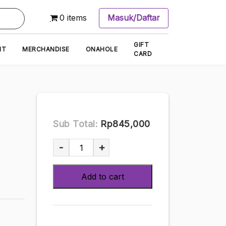
0 items
Masuk/Daftar
GIFT
NT
MERCHANDISE
ONAHOLE
CARD
Sub Total:
Rp845,000
Sano
-
+
Hinako
Photobook
Add to cart
infinito
Travel
Edition
(128