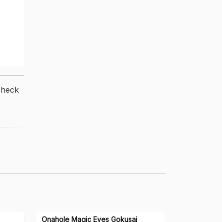
check
Onahole Magic Eyes Gokusai