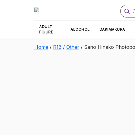
Produ
searc
ADULT
ALCOHOL
DAKIMAKURA
FIGURE
Home
/
R18
/
Other
/ Sano Hinako Photobook