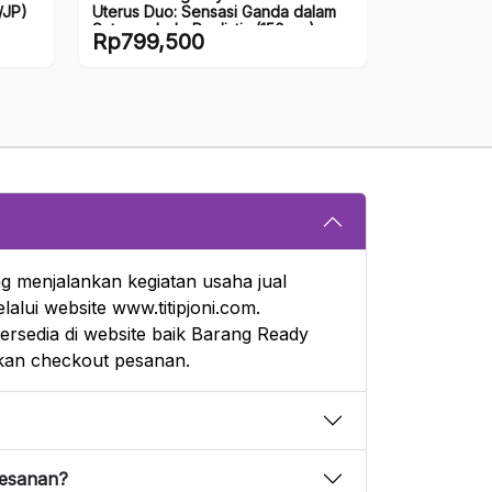
/JP)
Uterus Duo: Sensasi Ganda dalam
Satu onahole Realistis (150mm)
Rp
799,500
g menjalankan kegiatan usaha jual
alui website www.titipjoni.com.
rsedia di website baik Barang Ready
an checkout pesanan.
pesanan?