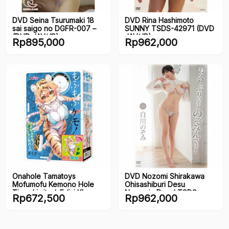
DVD Seina Tsurumaki 18
DVD Rina Hashimoto
sai saigo no DGFR-007 –
SUNNY TSDS-42971 (DVD
(DVD JAV/JP)
JAV/JP)
Rp
895,000
Rp
962,000
Onahole Tamatoys
DVD Nozomi Shirakawa
Mofumofu Kemono Hole
Ohisashiburi Desu
Tiger Limited: Edisi Khusus
Nozomin Desu! TSDS-
Rp
672,500
Rp
962,000
dengan Bonus (150mm)
42862 (DVD JAV/JP)