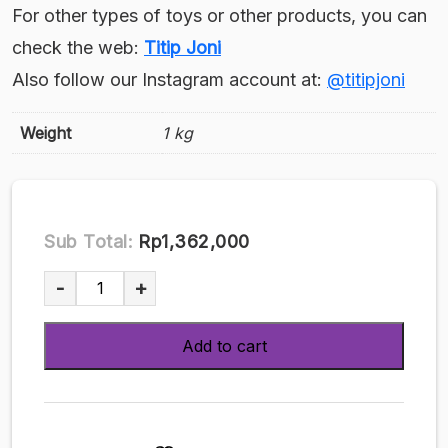
For other types of toys or other products, you can
check the web:
Titip Joni
Also follow our Instagram account at:
@titipjoni
Weight
1 kg
Sub Total:
Rp1,362,000
Nito
-
+
Risa
Photobook
Add to cart
Iroaku
quantity