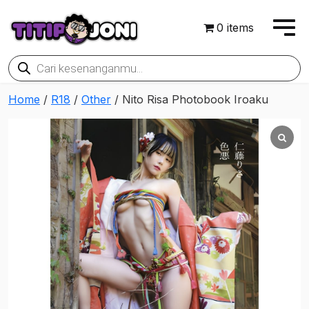
0 items
Products
search
Home
/
R18
/
Other
/ Nito Risa Photobook Iroaku