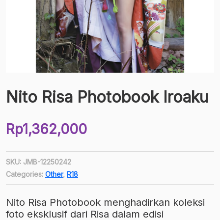
Nito Risa Photobook Iroaku
Rp
1,362,000
SKU:
JMB-12250242
Categories:
Other
,
R18
Nito Risa Photobook menghadirkan koleksi
foto eksklusif dari Risa dalam edisi