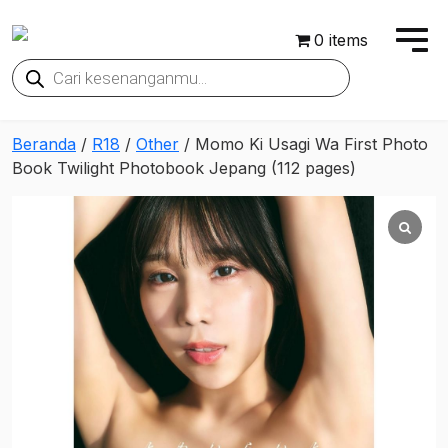
0 items
Products
search
Beranda
/
R18
/
Other
/ Momo Ki Usagi Wa First Photo
Book Twilight Photobook Jepang (112 pages)