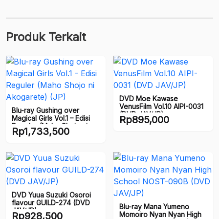
Produk Terkait
DVD Moe Kawase
VenusFilm Vol.10 AIPI-0031
Blu-ray Gushing over
(DVD JAV/JP)
Magical Girls Vol.1 – Edisi
Rp
895,000
Reguler (Maho Shojo ni
Rp
1,733,500
Akogarete) (JP)
DVD Yuua Suzuki Osoroi
flavour GUILD-274 (DVD
Blu-ray Mana Yumeno
JAV/JP)
Rp
928,500
Momoiro Nyan Nyan High