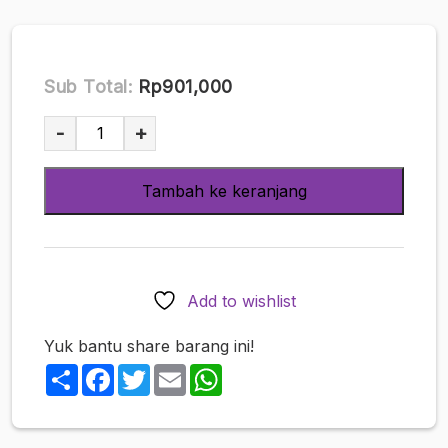
Sub Total:
Rp901,000
Kuantitas
-
+
Momo
Ki
Tambah ke keranjang
Usagi
Wa
First
Photo
Book
Add to wishlist
Twilight
Photobook
Yuk bantu share barang ini!
Jepang
Share
Facebook
Twitter
Email
WhatsApp
(112
pages)