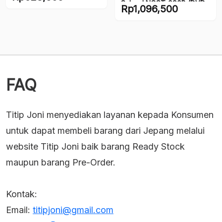
School NOST-090B (DVD
Rp
1,096,500
JAV/JP)
FAQ
Titip Joni menyediakan layanan kepada Konsumen
untuk dapat membeli barang dari Jepang melalui
website Titip Joni baik barang Ready Stock
maupun barang Pre-Order.
Kontak:
Email:
titipjoni@gmail.com