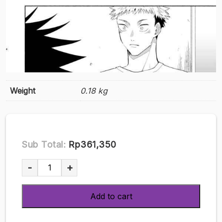
Weight
0.18 kg
Sub Total:
Rp361,350
[D0ujin
-
+
Parody]
(MATSURI
Add to cart
-
Yamaguchi)