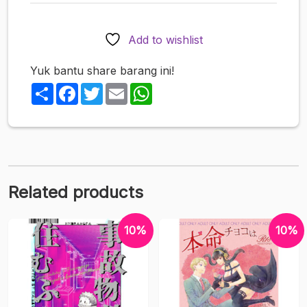
A
Veterinarian
with
Add to wishlist
Heart
(Jujutsu
Yuk bantu share barang ini!
Kaisen)
Share
Facebook
Twitter
Email
WhatsApp
quantity
Related products
10%
10%