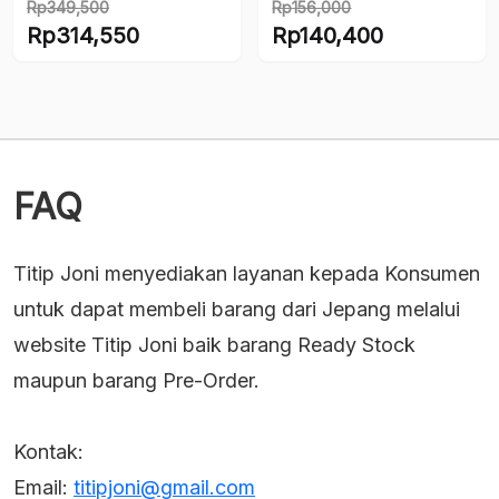
Rp
349,500
Rp
156,000
Original
Original
Rp
314,550
Rp
140,400
price
price
Current
Current
was:
was:
price
price
Rp349,500.
Rp156,000.
is:
is:
Rp314,550.
Rp140,400.
FAQ
Titip Joni menyediakan layanan kepada Konsumen
untuk dapat membeli barang dari Jepang melalui
website Titip Joni baik barang Ready Stock
maupun barang Pre-Order.
Kontak:
Email:
titipjoni@gmail.com