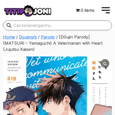
0 items
Products
search
Home
/
Doujinshi
/
Parody
/ [D0ujin Parody]
(MATSURI – Yamaguchi) A Veterinarian with Heart
(Jujutsu Kaisen)