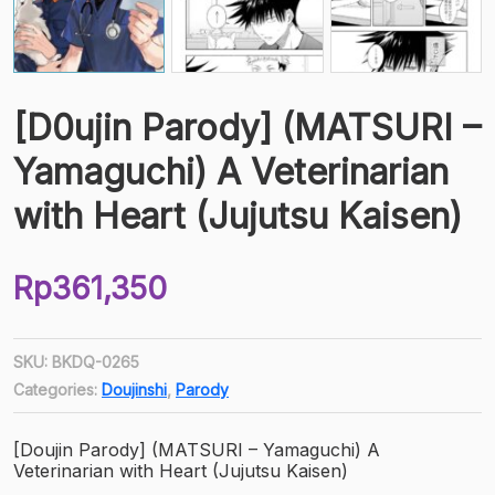
[D0ujin Parody] (MATSURI –
Yamaguchi) A Veterinarian
with Heart (Jujutsu Kaisen)
Rp
361,350
SKU:
BKDQ-0265
Categories:
Doujinshi
,
Parody
[Doujin Parody] (MATSURI – Yamaguchi) A
Veterinarian with Heart (Jujutsu Kaisen)