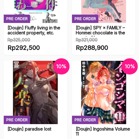
PRE ORDER
PRE ORDER
[Doujin] Fluffy living in the
[Doujin] SPY × FAMILY –
accident property, etc.
Honmei chocolate is the
scent of love
Rp
325,000
Rp
321,000
Original
Original
Rp
292,500
Rp
288,900
price
price
Current
Current
was:
was:
price
price
10%
10%
Rp325,000.
Rp321,000.
is:
is:
Rp292,500.
Rp288,900.
PRE ORDER
PRE ORDER
[Doujin] paradise lost
[Doujin] Ingoshima Volume
11