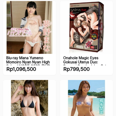
Blu-ray Mana Yumeno
Onahole Magic Eyes
Momoiro Nyan Nyan High
Gokusai Uterus Duo:
School NOST-090B (DVD
Sensasi Ganda dalam Satu
Rp
1,096,500
Rp
799,500
JAV/JP)
onahole Realistis (150mm)