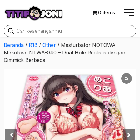
0 items
Products
search
Beranda
/
R18
/
Other
/ Masturbator NOTOWA
MekoReal NTWA-040 – Dual Hole Realistis dengan
Gimmick Berbeda