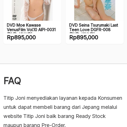
DVD Moe Kawase
DVD Seina Tsurumaki Last
VenusFilm Vol.10 AIPI-0031
Teen Love DGFR-008
(DVD JAV/JP)
(DVD JAV/JP)
Rp
895,000
Rp
895,000
FAQ
Titip Joni menyediakan layanan kepada Konsumen
untuk dapat membeli barang dari Jepang melalui
website Titip Joni baik barang Ready Stock
maupun barang Pre-Order.