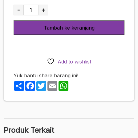
Kuantitas
-
+
Gravure
FRIDAY
Tambah ke keranjang
December
26
2025
Erimari
Sisters
Add to wishlist
Cover
Edition
Yuk bantu share barang ini!
Share
Facebook
Twitter
Email
WhatsApp
Produk Terkait