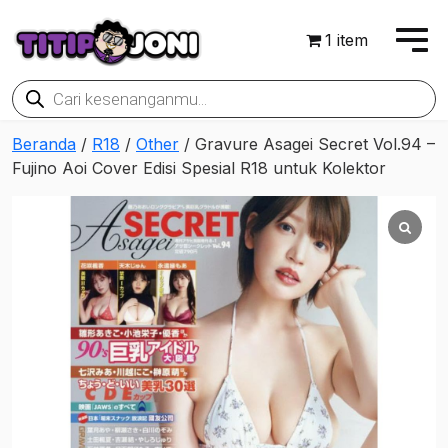
1 item
Products
search
Beranda
/
R18
/
Other
/ Gravure Asagei Secret Vol.94 –
Fujino Aoi Cover Edisi Spesial R18 untuk Kolektor