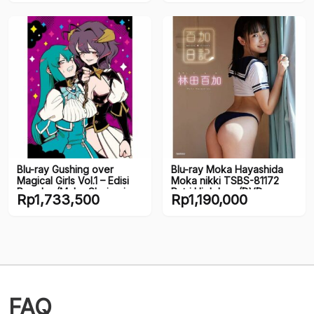
Blu-ray Gushing over
Blu-ray Moka Hayashida
Magical Girls Vol.1 – Edisi
Moka nikki TSBS-81172
Reguler (Maho Shojo ni
Putri High Leg (DVD
Rp
1,733,500
Rp
1,190,000
Akogarete) (JP)
JAV/JP)
FAQ