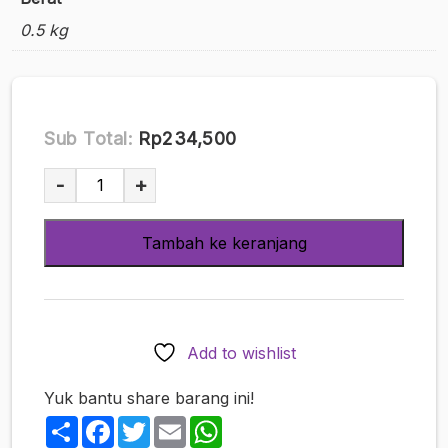
0.5 kg
Sub Total:
Rp234,500
Kuantitas
-
+
Gravure
Asagei
Tambah ke keranjang
Secret
Vol.94
–
Fujino
Aoi
Add to wishlist
Cover
Edisi
Yuk bantu share barang ini!
Spesial
Share
Facebook
Twitter
Email
WhatsApp
R18