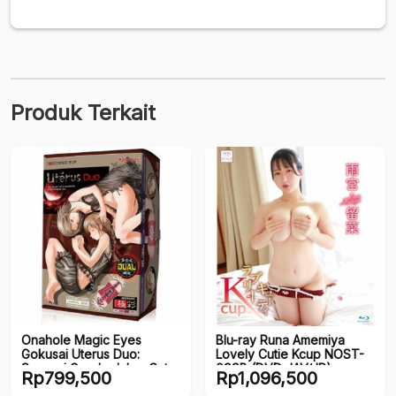
untuk
Kolektor
Produk Terkait
Onahole Magic Eyes
Blu-ray Runa Amemiya
Gokusai Uterus Duo:
Lovely Cutie Kcup NOST-
Sensasi Ganda dalam Satu
099B (DVD JAV/JP)
Rp
799,500
Rp
1,096,500
onahole Realistis (150mm)