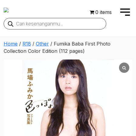
0 items
Products
search
Home
/
R18
/
Other
/ Fumika Baba First Photo
Collection Color Edition (112 pages)