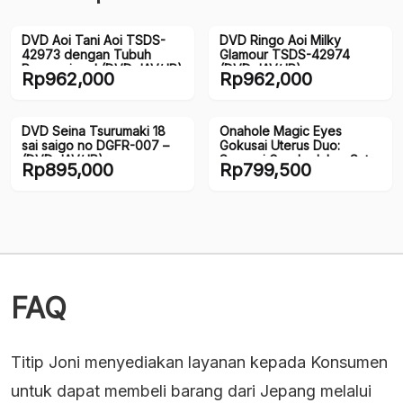
DVD Aoi Tani Aoi TSDS-
DVD Ringo Aoi Milky
42973 dengan Tubuh
Glamour TSDS-42974
Proporsional (DVD JAV/JP)
(DVD JAV/JP)
Rp
962,000
Rp
962,000
DVD Seina Tsurumaki 18
Onahole Magic Eyes
sai saigo no DGFR-007 –
Gokusai Uterus Duo:
(DVD JAV/JP)
Sensasi Ganda dalam Satu
Rp
895,000
Rp
799,500
onahole Realistis (150mm)
FAQ
Titip Joni menyediakan layanan kepada Konsumen
untuk dapat membeli barang dari Jepang melalui