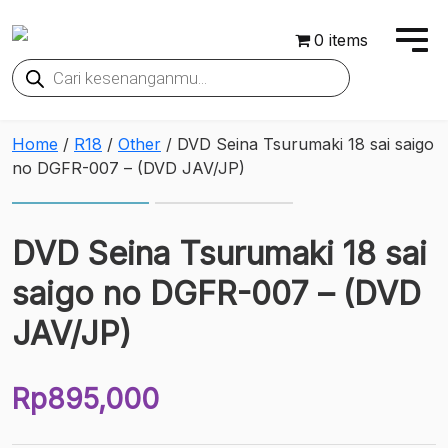
0 items
Products
search
Home
/
R18
/
Other
/ DVD Seina Tsurumaki 18 sai saigo
no DGFR-007 – (DVD JAV/JP)
DVD Seina Tsurumaki 18 sai
saigo no DGFR-007 – (DVD
JAV/JP)
Rp
895,000