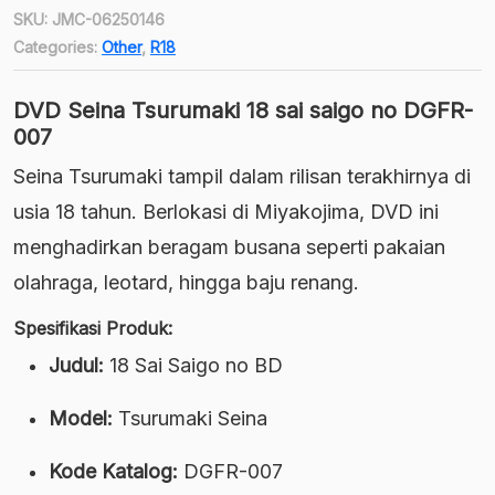
SKU:
JMC-06250146
Categories:
Other
,
R18
DVD Seina Tsurumaki 18 sai saigo no DGFR-
007
Seina Tsurumaki tampil dalam rilisan terakhirnya di
usia 18 tahun. Berlokasi di Miyakojima, DVD ini
menghadirkan beragam busana seperti pakaian
olahraga, leotard, hingga baju renang.
Spesifikasi Produk:
Judul:
18 Sai Saigo no BD
Model:
Tsurumaki Seina
Kode Katalog:
DGFR-007