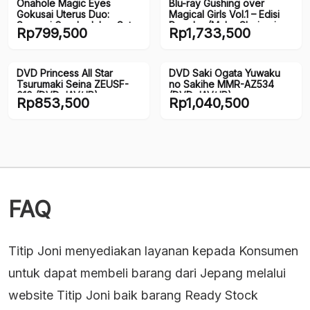
Onahole Magic Eyes
Blu-ray Gushing over
Gokusai Uterus Duo:
Magical Girls Vol.1 – Edisi
Sensasi Ganda dalam Satu
Reguler (Maho Shojo ni
Rp
799,500
Rp
1,733,500
onahole Realistis (150mm)
Akogarete) (JP)
DVD Princess All Star
DVD Saki Ogata Yuwaku
Tsurumaki Seina ZEUSF-
no Sakihe MMR-AZ534
010 (DVD JAV/JP)
(DVD JAV/JP)
Rp
853,500
Rp
1,040,500
FAQ
Titip Joni menyediakan layanan kepada Konsumen
untuk dapat membeli barang dari Jepang melalui
website Titip Joni baik barang Ready Stock