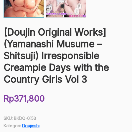
[Doujin Original Works]
(Yamanashi Musume –
Shitsuji) Irresponsible
Creampie Days with the
Country Girls Vol 3
Rp
371,800
SKU:
BKDQ-0153
Kategori:
Doujinshi