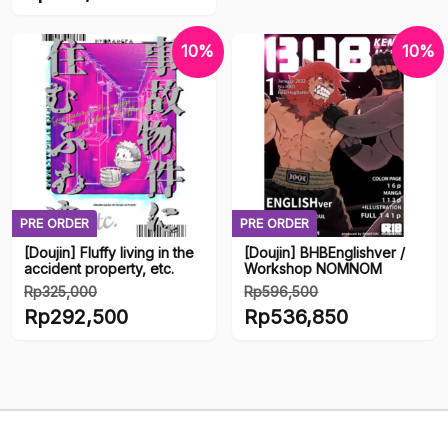
aslinya
Harga
adalah:
saat
10%
10%
Rp732,500.
ini
adalah:
Rp659,250.
PRE ORDER
PRE ORDER
[Doujin] Fluffy living in the
[Doujin] BHBEnglishver /
accident property, etc.
Workshop NOMNOM
Rp
325,000
Rp
596,500
Harga
Harga
Rp
292,500
Rp
536,850
aslinya
aslinya
Harga
Harga
adalah:
adalah:
saat
saat
Rp325,000.
Rp596,500.
ini
ini
adalah:
adalah:
Rp292,500.
Rp536,850.