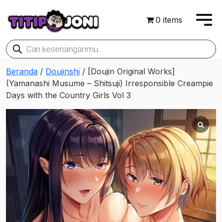
0 items
Products
search
Beranda
/
Doujinshi
/ [Doujin Original Works]
(Yamanashi Musume – Shitsuji) Irresponsible Creampie
Days with the Country Girls Vol 3