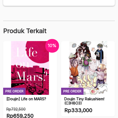
the
Country
Girls
Vol
3
Produk Terkait
10%
PRE ORDER
PRE ORDER
[Doujin] Life on MARS?
Doujin Tiny Rakushiem!
(C3H8O3)
Rp
732,500
Rp
333,000
Harga
Rp
659,250