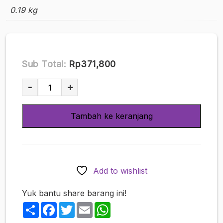
0.19 kg
Sub Total:
Rp371,800
Kuantitas
-
+
[Doujin
Original
Tambah ke keranjang
Works]
(Yamanashi
Musume
-
Shitsuji)
Add to wishlist
Irresponsible
Creampie
Yuk bantu share barang ini!
Days
Share
Facebook
Twitter
Email
WhatsApp
with