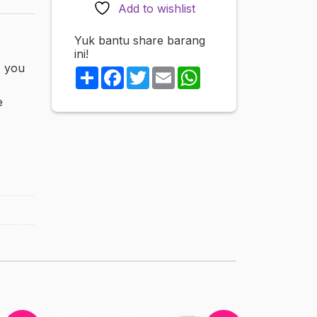
Add to wishlist
Yuk bantu share barang
ini!
, you
Share
Facebook
Twitter
Email
WhatsApp
e