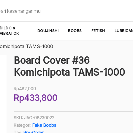
cts
h
DILDO &
DOUJINSHI
BOOBS
FETISH
LUBRICA
VIBRATOR
Komichipota TAMS-1000
Board Cover #36
Komichipota TAMS-1000
Rp
482,000
Harga
Rp
433,800
aslinya
Harga
adalah:
saat
Rp482,000.
SKU:
JAO-08230022
ini
Kategori:
Fake Boobs
adalah:
Tag:
Pre-Order