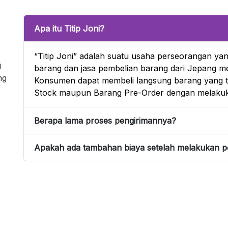
645,000.
Rp4,220,550.
Apa itu Titip Joni?
“Titip Joni” adalah suatu usaha perseorangan yan
i
barang dan jasa pembelian barang dari Jepang mel
ng
Konsumen dapat membeli langsung barang yang te
Stock maupun Barang Pre-Order dengan melakuk
Berapa lama proses pengirimannya?
Apakah ada tambahan biaya setelah melakukan 