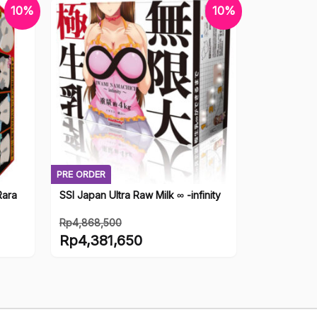
10%
10%
PRE ORDER
Rara
SSI Japan Ultra Raw Milk ∞ -infinity
Rp
4,868,500
Harga
Rp
4,381,650
aslinya
Harga
adalah:
saat
Rp4,868,500.
ini
adalah: