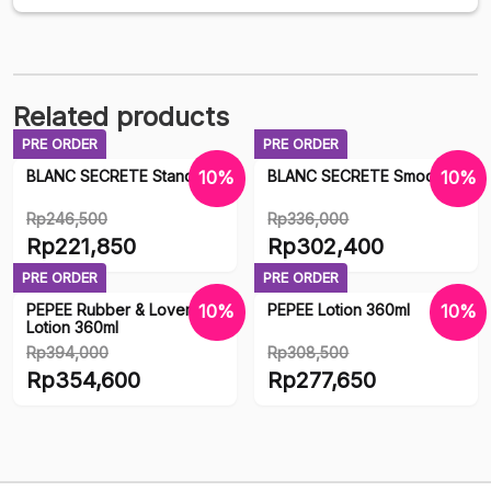
Related products
PRE ORDER
PRE ORDER
BLANC SECRETE Standard
BLANC SECRETE Smooth
10%
10%
Rp
246,500
Rp
336,000
Original
Original
Rp
221,850
Rp
302,400
price
price
Current
Current
PRE ORDER
PRE ORDER
was:
was:
price
price
PEPEE Rubber & Lover
PEPEE Lotion 360ml
10%
10%
Rp246,500.
Rp336,000.
is:
is:
Lotion 360ml
Rp221,850.
Rp302,400.
Rp
394,000
Rp
308,500
Original
Original
Rp
354,600
Rp
277,650
price
price
Current
Current
was:
was:
price
price
Rp394,000.
Rp308,500.
is:
is:
Rp354,600.
Rp277,650.