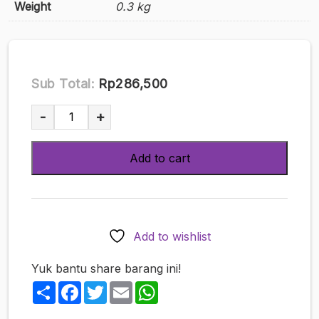
Weight
0.3 kg
Sub Total:
Rp286,500
A-
-
+
One
Lotion
Add to cart
200ml
quantity
Add to wishlist
Yuk bantu share barang ini!
Share
Facebook
Twitter
Email
WhatsApp