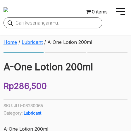
0 items
Products
search
Home
/
Lubricant
/ A-One Lotion 200ml
A-One Lotion 200ml
Rp
286,500
SKU:
JLU-08230065
Category:
Lubricant
A-One Lotion 200ml