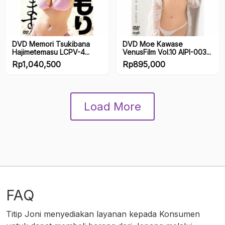
DVD Memori Tsukibana
DVD Moe Kawase
Hajimetemasu LCPV-4...
VenusFilm Vol.10 AIPI-003...
Rp
1,040,500
Rp
895,000
Load More
FAQ
Titip Joni menyediakan layanan kepada Konsumen