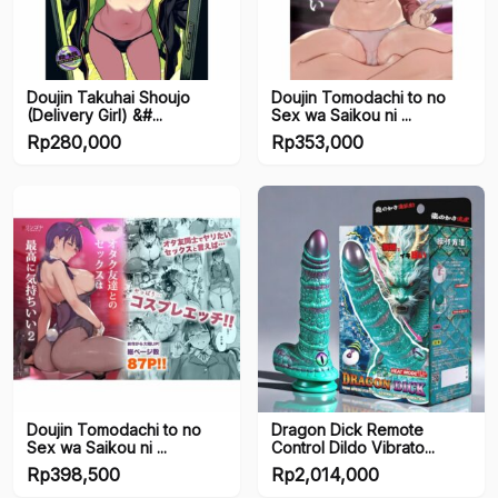
Ready Stock
Ready Stock JP
Doujin Takuhai Shoujo
Doujin Tomodachi to no
(Delivery Girl) &#...
Sex wa Saikou ni ...
Genders
Rp
280,000
Rp
353,000
Female
Male
Brands
Brands
Artists
Doujin Tomodachi to no
Dragon Dick Remote
Sex wa Saikou ni ...
Control Dildo Vibrato...
Artists
Rp
398,500
Rp
2,014,000