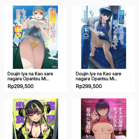
Kategori produk
Accessories
Dirudo
Eroge
Lubricant
Onaho
Doujin Iya na Kao sare
Doujin Iya na Kao sare
nagara Opantsu Mi...
nagara Opantsu Mi...
Other
Rp
299,500
Rp
299,500
Stocks
draft
Pre Order