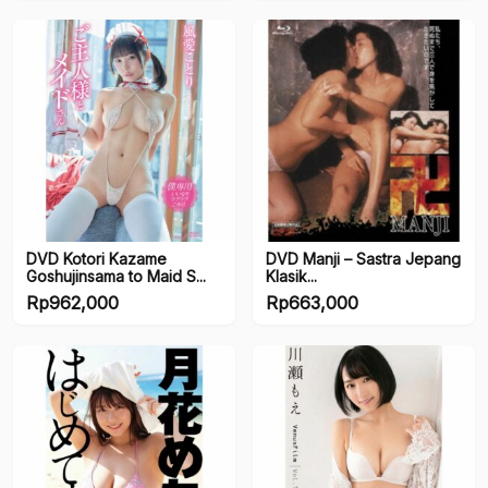
DVD Kotori Kazame
DVD Manji – Sastra Jepang
Goshujinsama to Maid S...
Klasik...
Rp
962,000
Rp
663,000