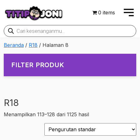
0 items
Products
search
Beranda
/
R18
/ Halaman 8
FILTER PRODUK
R18
On sale
Menampilkan 113–128 dari 1125 hasil
Rp135,500
Rp9,638,500
135,500
2,511,250
4,887,000
7,262,750
9,638,500