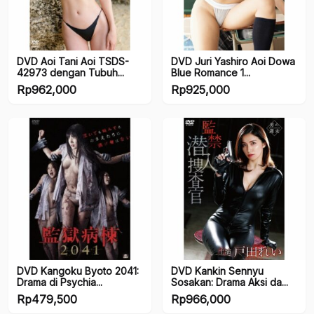
DVD Aoi Tani Aoi TSDS-
DVD Juri Yashiro Aoi Dowa
42973 dengan Tubuh...
Blue Romance 1...
Rp
962,000
Rp
925,000
DVD Kangoku Byoto 2041:
DVD Kankin Sennyu
Drama di Psychia...
Sosakan: Drama Aksi da...
Rp
479,500
Rp
966,000