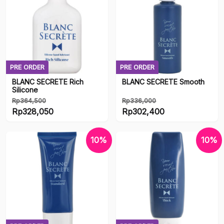
adalah:
Rp230,400.
Artists
Series
Series
PRE ORDER
PRE ORDER
BLANC SECRETE Rich
BLANC SECRETE Smooth
Silicone
Rp
364,500
Rp
336,000
Harga
Harga
Rp
328,050
Rp
302,400
aslinya
Harga
aslinya
Harga
adalah:
saat
adalah:
saat
10%
10%
Rp364,500.
ini
Rp336,000.
ini
adalah:
adalah:
Rp328,050.
Rp302,400.