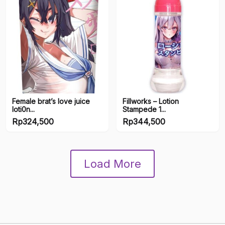
Female brat’s love juice
Fillworks – Lotion
loti0n...
Stampede 1...
Rp
324,500
Rp
344,500
Load More