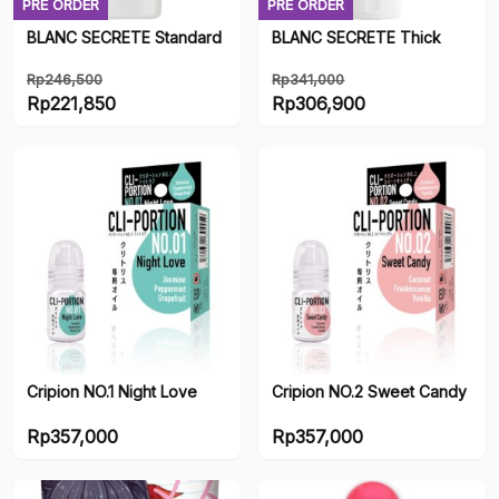
PRE ORDER
PRE ORDER
BLANC SECRETE Standard
BLANC SECRETE Thick
Rp
246,500
Rp
341,000
Harga
Harga
Rp
221,850
Rp
306,900
aslinya
Harga
aslinya
Harga
adalah:
saat
adalah:
saat
Rp246,500.
ini
Rp341,000.
ini
adalah:
adalah:
Rp221,850.
Rp306,900.
Cripion NO.1 Night Love
Cripion NO.2 Sweet Candy
Rp
357,000
Rp
357,000