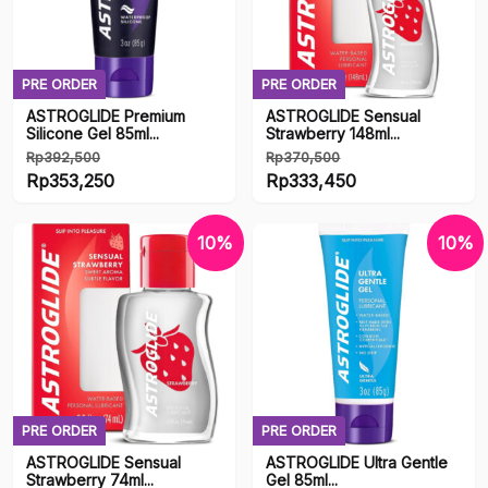
Eroge
Fake Boobs
PRE ORDER
PRE ORDER
ASTROGLIDE Premium
ASTROGLIDE Sensual
Fetish
Silicone Gel 85ml...
Strawberry 148ml...
Rp
392,500
Rp
370,500
Gift Card
Harga
Harga
Rp
353,250
Rp
333,450
aslinya
Harga
aslinya
Harga
Lubricant
adalah:
saat
adalah:
saat
10%
10%
Rp392,500.
ini
Rp370,500.
ini
Merchandise
adalah:
adalah:
Onahole
Rp353,250.
Rp333,450.
R18
PRE ORDER
PRE ORDER
Stocks
ASTROGLIDE Sensual
ASTROGLIDE Ultra Gentle
Strawberry 74ml...
Gel 85ml...