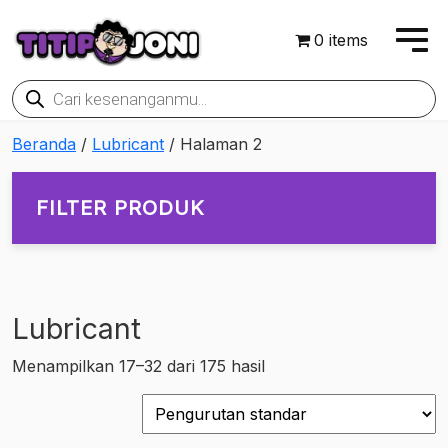
0 items
Products
search
Beranda
/
Lubricant
/ Halaman 2
FILTER PRODUK
Lubricant
On sale
Menampilkan 17–32 dari 175 hasil
Rp115,650
Rp1,841,500
115,650
547,113
978,575
1,410,038
1,841,500