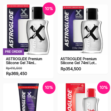
Kategori produk
10%
Uncategorized
Accesories
Accessories
Adult Figure
PRE ORDER
Alcohol
ASTROGLIDE Premium
ASTROGLIDE Premium
Silicone Gel 74ml...
Silicone Gel 74ml Lot...
Books & Manga
Rp
410,500
Rp
354,500
Harga
Rp
369,450
Dakimakura
aslinya
Harga
adalah:
saat
10%
10%
Dildo & Vibrator
Rp410,500.
ini
adalah:
Doujinshi
Rp369,450.
Entertainment